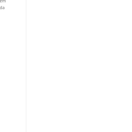
gem
 da