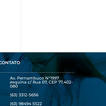
CONTATO
Av. Pernambuco N°1997
esquina c/ Rua 07, CEP 77.402-
080
(63) 3312-5656
(63) 98494 5522