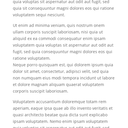
quia voluptas sit aspernatur aut odit aut fugit, sed
quia sit consequuntur magni dolores eos qui ratione
voluptatem sequi nesciunt.
Ut enim ad minima veniam, quis nostrum onem
ullam corporis suscipit laboriosam, nisi quia ut
aliquid ex ea commodi consequatur enim ipsam
voluptatem quia voluptas sit aspernatur aut odit aut
fugit, sed quia consequuntur magni dolores eos qui
ratione voluptatem.
Neque porro quisquam est, qui dolorem ipsum quia
dolor sit amet, consectetur, adipisci velit, sed quia
non numquam eius modi tempora incidunt ut labore
et dolore magnam aliquam quaerat voluptatem
corporis suscipit laboriosam.
Voluptatem accusantium doloremque totam rem
aperiam, eaque ipsa quae ab illo invento veritatis et
quasi architecto beatae quia dicta sunt explicabo
ipsam voluptatem. Nemo enim ipsam voluptatem
quia voluptas sit aspernatur aut odit aut fugit, sed