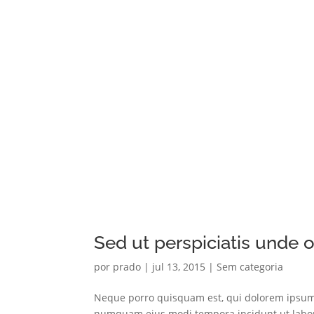
Sed ut perspiciatis unde o
por
prado
|
jul 13, 2015
|
Sem categoria
Neque porro quisquam est, qui dolorem ipsum qu
numquam eius modi tempora incidunt ut labor