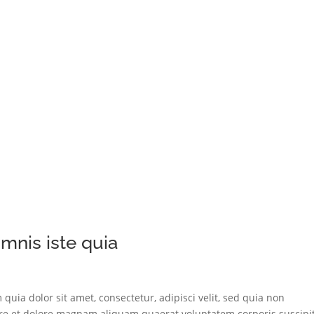
mnis iste quia
ia dolor sit amet, consectetur, adipisci velit, sed quia non
e et dolore magnam aliquam quaerat voluptatem corporis suscipi